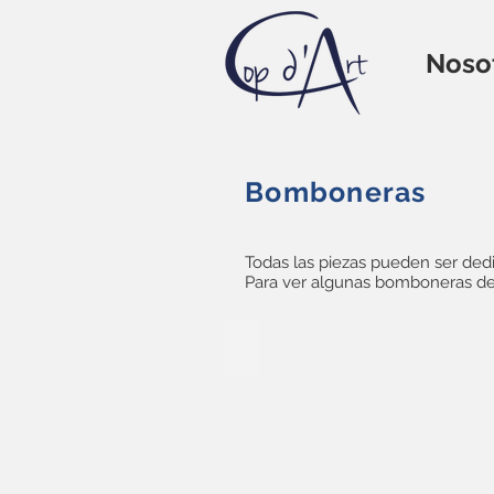
Noso
Bomboneras
Todas las piezas pueden ser ded
Para ver algunas bomboneras de
DECBB-050
260
€
21
x
10
cm