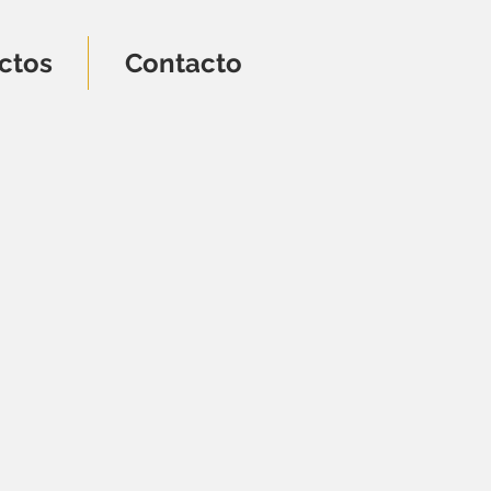
ctos
Contacto
-008