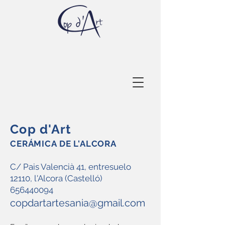
Cop d'Art
CERÁMICA DE L'ALCORA
C/ Pais Valencià 41, entresuelo
12110, l'Alcora (Castelló)
656440094
copdartartesania@gmail.com