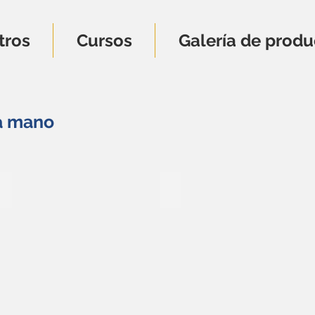
tros
Cursos
Galería de produ
 a mano
J-003
PJ-002
5
40
uros
euros