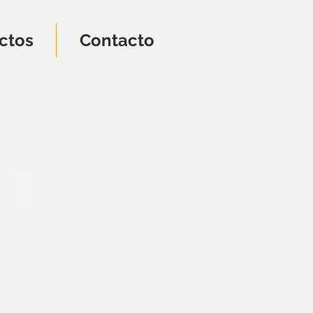
ctos
Contacto
PJ-017
40
euros