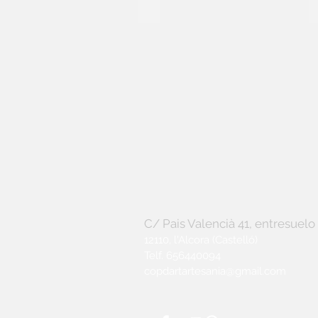
35
3
euros
e
C/ Pais Valencià 41, entresuelo
12110, l'Alcora (Castelló)
Telf. 656440094
copdartartesania@gmail.com