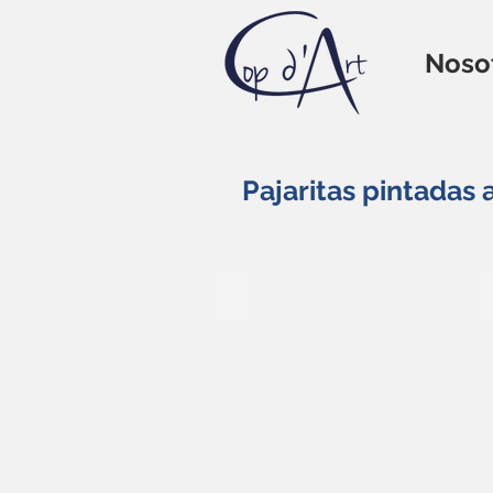
Noso
Pajaritas pintadas
PJ-001
P
38
3
euros
e