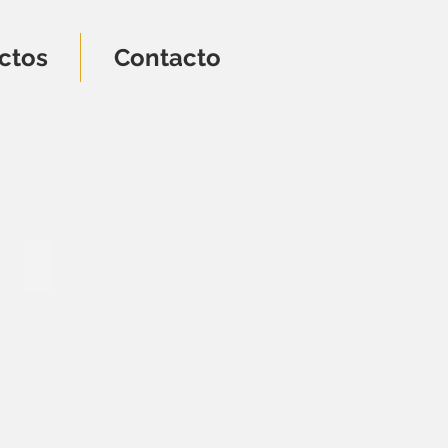
ctos
Contacto
DECZF-003
65
€
31
cm