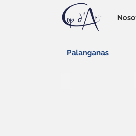
Noso
Palanganas
DECZF-004
161
€
27,5
x
6,5
cm