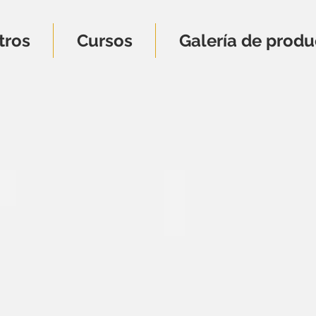
tros
Cursos
Galería de produ
DECZF-002
DECZF-001
50
90
€
€
27,5
27,5
x
x
6,5
6,5
cm
cm