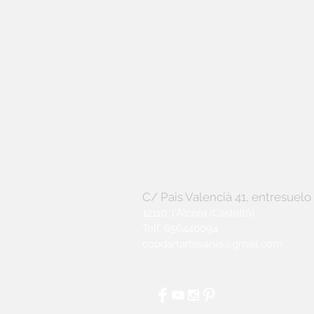
C/ Pais Valencià 41, entresuelo
12110, l'Alcora (Castelló)
Telf. 656440094
copdartartesania@gmail.com